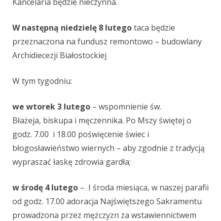
Kancelaria będzie nieczynna.
W następną niedzielę 8 lutego
taca będzie
przeznaczona na fundusz remontowo – budowlany
Archidiecezji Białostockiej
W tym tygodniu:
we wtorek 3 lutego
–
wspomnienie św.
Błażeja, biskupa i męczennika. Po Mszy świętej o
godz. 7.00 i 18.00 poświęcenie świec i
błogosławieństwo wiernych – aby zgodnie z tradycją
wypraszać łaskę zdrowia gardła
;
w środę 4 lutego
– I środa miesiąca, w naszej parafii
od godz. 17.00 adoracja Najświętszego Sakramentu
prowadzona przez mężczyzn za wstawiennictwem