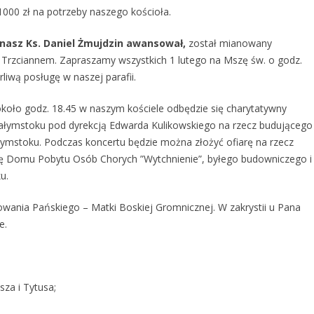
1000 zł na potrzeby naszego kościoła.
nasz Ks. Daniel Żmujdzin awansował,
został mianowany
 Trzciannem. Zapraszamy wszystkich 1 lutego na Mszę św. o godz.
liwą posługę w naszej parafii.
koło godz. 18.45 w naszym kościele odbędzie się charytatywny
iałymstoku
pod dyrekcją Edwarda Kulikowskiego na rzecz budującego
łymstoku.
Podczas koncertu będzie można złożyć ofiarę na rzecz
tę Domu Pobytu Osób Chorych ”Wytchnienie”,
byłego budowniczego i
ku
.
owania Pańskiego – Matki Boskiej Gromnicznej. W zakrystii u Pana
e.
za i Tytusa;