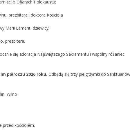
mięci o Ofiarach Holokaustu;
u, prezbitera i doktora Kościoła
wy Marii Lament, dziewicy;
, prezbitera.
ocznie się adoracja Najświętszego Sakramentu i wspólny różaniec
im półroczu 2026 roku.
Odbędą się trzy pielgrzymki do Sanktuarió
in, Wilno
ie przed kościołem.