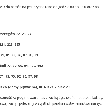
elaria
parafialna jest czynna rano od godz. 8.00 do 9.00 oraz po
Szeregów 22, 23 ,24
221, 223, 225
, 81, 83, 86, 87, 88, 91
li 77, 89, 90, 94, 100, 102
, 73, 75, 92, 96, 97, 98
Niska (domy prywatne), ul. Niska – blok 23
ęczność
za przyjmowanie nas z wielką życzliwością podczas kolędy,
aszej wiary i polecamy wszystkich parafian wstawiennictwu naszych