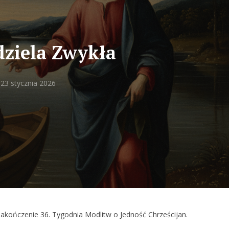
edziela Zwykła
23 stycznia 2026
Za
kończenie 36. Tygodnia Modlitw o Jedność Chrześcijan.