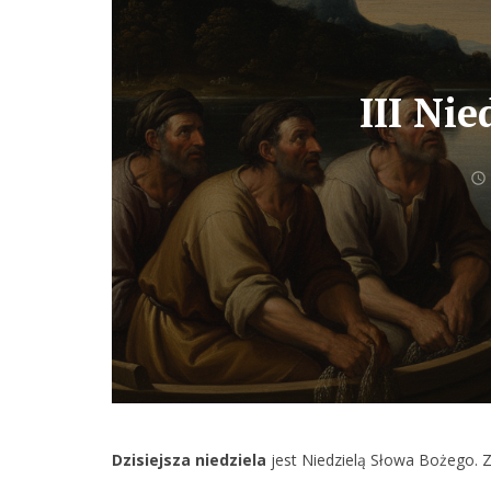
III Ni
Dzisiejsza niedziela
jest Niedzielą Słowa Bożego. 