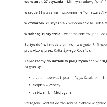
we wtorek 27 stycznia
– Międzynarodowy Dzień Pa
w środę 28 stycznia
– wspomnienie Tomasza z Akwin
w czwartek 29 stycznia
– wspomnienie bł. Bolesła
w sobotę 31 stycznia
– wspomnienie św. Jana Bosko
Za tydzień w I niedzielę
miesiąca o godz. 8.15 rozp
prowadzony przez Kółka Żywego Różańca.
Zapraszamy do udziału w pielgrzymkach w drug
za granicą:
przełom czerwca i lipca
– Ryga, Sztokholm, Tall
sierpień
–
Włochy
październik
–
Medjugorie
Szczegóły i kontakt do zapisów na plakacie w gabloc