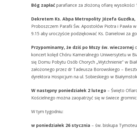
Bóg zapłać
parafiance
za złożoną ofiarę wysokości 
Dekretem Ks. Abpa Metropolity Józefa Guzdka, 
Proboszczem Parafii Św. Apostołów Piotra i Pawła w
9.15 aby uroczyście podziękować Ks. Danielowi za gor
Przypominamy, że dziś
po Mszy św. wieczornej
o
koncert kolęd
Chóru Kameralnego Uniwersytetu w B
się
Domu Pobytu Osób Chorych „Wytchnienie” w Bia
założonego przez dr Tadeusza Borowskiego – Besz
dyrektora Hospicjum na ul. Sobieskiego w Białymsto
W następny poniedziałek 2 lutego
– Święto Ofiar
Kościelnego można zaopatrzyć się w świece gromnic
W tym tygodniu:
w poniedziałek 26 stycznia
– św. biskupa Tymoteus