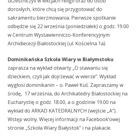
uczestniczyli w lekcjach religii oraz do osób
dorosłych, które chcą się przygotować do
sakramentu bierzmowania. Pierwsze spotkanie
odbędzie się 22 września (poniedziałek) o godz. 19.00
w Centrum Wystawienniczo-Konferencyjnym
Archidiecezji Białostockiej (ul. Kościelna 1a).
Dominikańska Szkoła Wiary w Białymstoku
zaprasza na wykład otwarty „O stawaniu się
dzieckiem, czyli jak dojrzewać w wierze”. Wykład
wygłosi dominikanin – o. Paweł Kuś. Zapraszamy w
środę, 17 września, do Archikatedry Białostockiej na
Eucharystię o godz. 18.00, a o godzinie 19.00 na
wykład do ARKAD KATEDRALNYCH (wejście „A”).
Wstęp wolny. Więcej informacji na Facebook’owej
stronie „Szkoła Wiary Białystok” i na plakacie.