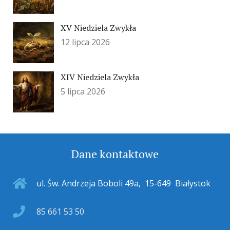
XV Niedziela Zwykła
12 lipca 2026
XIV Niedziela Zwykła
5 lipca 2026
Dane kontaktowe
ul. Św. Andrzeja Boboli 49a
,
15-649
Białystok
85 661 53 50