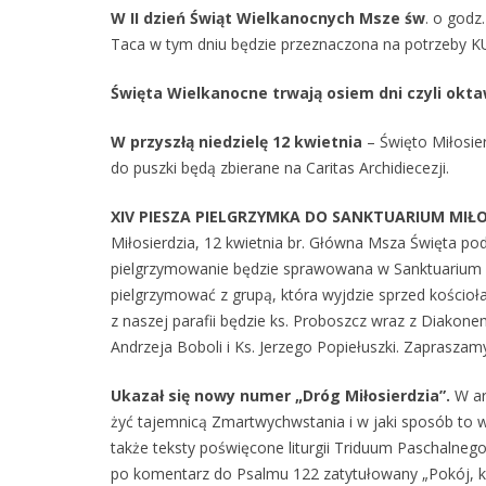
W II dzień Świąt Wielkanocnych Msze św
. o godz.
Taca w tym dniu będzie przeznaczona na potrzeby K
Święta Wielkanocne trwają osiem dni czyli okta
W przyszłą niedzielę 12 kwietnia
– Święto Miłosier
do puszki będą zbierane na Caritas Archidiecezji.
XIV PIESZA PIELGRZYMKA DO SANKTUARIUM MIŁ
Miłosierdzia, 12 kwietnia br.
Główna Msza Święta pod
pielgrzymowanie będzie sprawowana w Sanktuarium M
pielgrzymować z grupą, która wyjdzie sprzed kościo
z naszej parafii będzie ks. Proboszcz wraz z Diakone
Andrzeja Boboli i Ks. Jerzego Popiełuszki. Zapraszam
Ukazał się nowy numer „Dróg Miłosierdzia”.
W ar
żyć tajemnicą Zmartwychwstania i w jaki sposób to 
także teksty poświęcone liturgii Triduum Paschalneg
po komentarz do Psalmu 122 zatytułowany „Pokój, k