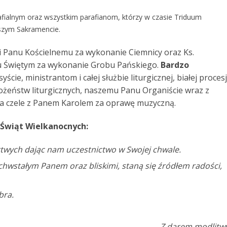
alnym oraz wszystkim parafianom, którzy w czasie Triduum
szym Sakramencie.
 Panu Kościelnemu za wykonanie Ciemnicy oraz Ks.
 Świętym za wykonanie Grobu Pańskiego.
Bardzo
cie, ministrantom i całej służbie liturgicznej, białej procesj
ożeństw liturgicznych, naszemu Panu Organiście wraz z
na czele z Panem Karolem za oprawę muzyczną.
i Świąt Wielkanocnych:
artwych dając nam uczestnictwo w Swojej chwale.
chwstałym Panem oraz bliskimi,
staną się źródłem radości,
bra.
Z darem modlitw