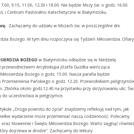
 7.00, 9.15, 11.00, 12.30 i 18.00. Nie będzie Mszy św. o godz. 16.00.
UL i Centrum Pastoralno-Katechetyczne w Białymstoku.
wę.
Zachęcamy do udziału w Mszach św. w poszczególne dni.
dzia Bożego. W tym dniu rozpoczyna się Tydzień Miłosierdzia. Ofiary
OSIERDZIA BOŻEGO
w Białymstoku odbędzie się w Niedzielę
 przewodnictwem Arcybiskupa Józefa Guzdka wieńcząca
iłosierdzia Bożego o godz. 15.00. Nasza parafia będzie
ła Przemienienia Pańskiego o godz. 12.20. Przewodnikiem pielgrzymó
m. Zbiórka około godz.12.40 na przystanku przy skrzyżowaniu ulic: Św
y do uczestnictwa w pielgrzymce.
tykule „Droga powrotu do życia” znajdziemy refleksję nad tym, jak
wielkie wydarzenie może przemieniać naszą codzienność. Polecamy
o oraz Nowennie i Świętu Miłosierdzia Bożego. Warto sięgnąć równie
tóry dojrzewa w drodze”. Zachęcamy do lektury.