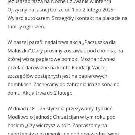
Jezusa
zaprasza
na
Nocne Czuwanie w intencji
Ojczyzny na Jasnej Górze od 1 do 2 lutego
2025r.
Wyjazd autokarem. Szczegóły i
kontakt na plakacie na
tablicy
ogłoszeń.
W naszej parafii nadal trwa akcja „Paczuszka dla
Maluszka”.
Dary prosimy zostawiać pod choinką, na
której wiszą papierowe bombki. Można również
przelać darowiznę na konto Fundacji. Więcej
szczegółów dostępnych jest na papierowych
bombkach. Zachęcamy do zabrania ich ze sobą do
domu. Akcja trwa do 2 lutego.
W dniach 18 – 25 stycznia przeżywamy
Tydzień
Modlitwo o Jedność
Chrześcijan w tym roku pod
hasłem „Czy wierzysz w to?”. Zapraszamy na
nabożeństwo ekumeniczne pod przewodnictwem