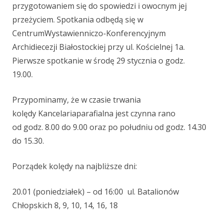
przygotowaniem się do spowiedzi
i owocnym jej
przeżyciem. Spotkania odbędą się w
Centrum
Wystawienniczo-Konferencyjnym
Archidiecezji Białostockiej przy ul.
Kościelnej 1a.
Pierwsze spotkanie w środę 29 stycznia o godz.
19.00.
Przypominamy, że w
czasie trwania
kolędy Kancelaria
parafialna
jest
czynna rano
od godz. 8.00 do 9.00 oraz po południu od godz. 14.30
do 15.30.
Porządek kolędy na najbliższe dni:
20.01 (poniedziałek)
–
od 16:00 u
l. Batalionów
Chłopskich 8,
9,
10, 14,
16,
18