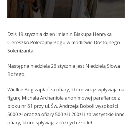
Dziś
1
9
stycznia
dzień imienin Biskupa Henryka
Ciereszko.
P
olecajmy Bogu
w
modlitwie D
ostojne
go
Solenizanta.
N
astępn
a
niedziel
a
26
stycznia
jest Niedzielą Słowa
Bożego
.
Wielkie
Bóg zapłać
za ofiary, które wciąż wpływają na
figurę Michała Archanioła anonimowej parafiance z
bloku nr 61 przy ul.
Św. Andrzeja Boboli wysokości
5000 zł oraz za ofiary 500
zł
i 200
zł
i za wszystkie inne
ofiary, które spływają z różnych źródeł
.