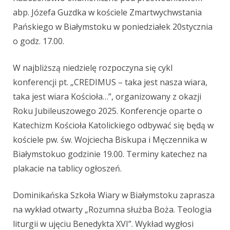
abp. Józefa Guzdka w
kościele Zmartwychwstania
Pańskie
go w Białymstoku w poniedziałek
20
stycznia
o godz. 17.00.
W najbliższą niedzielę rozpoczyna się cykl
konferencji
pt. „CREDIMUS –
taka jest nasza wiara,
taka jest wiara Kościoła…”, organizowany z
okazji
Roku Jubileuszowego 2025.
Konferencje oparte o
Katechizm Kościoła Katolickiego odbywać się będą
w
kościele pw. św. Wojciecha Biskupa i Męczennika w
Białymstoku
o godzinie 19.00. Terminy katechez na
plakacie
na tablicy ogłoszeń
.
Dominikańska Szkoła Wiary w Białymstoku
zaprasza
na wykład otwarty
„
Rozumna służba Boża. Teologia
liturgii w ujęciu Benedykta XVI
”
.
Wykład wygłosi