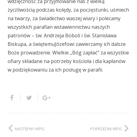
wdzięczność
za przyjmowanie nas
z
w
ielką
życzliwością
podczas kolędy, za poczęstunki, uśmiech
na twarzy, za świadectwo waszej wiary i polecamy
wszystkich parafian wstawiennictwu naszych
patronów – św. Andrzeja Boboli i św. Stanisława
Biskupa, a św
iętemu
Józefowi zawierzamy ich dalsze
Boże prowadzenie.
W
ielkie „Bóg zapłać” za wszystkie
ofiary składane na potrzeby kościoła i dla kapłanów
w podziękowaniu za ich posługę w parafii.
NASTĘPNY WPIS
POPRZEDNI WPIS