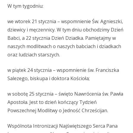
W tym tygodniu:
we wtorek 21
stycznia
–
wspomnienie Św. A
gnieszki,
dziewicy i męczennicy
.
W tym dni
u
obchodzimy Dzień
Babci, a 22 stycznia Dzień Dziadka. Pamiętajmy w
naszych modlitwach o naszych babciach i dziadkach
oraz ludziach starszych.
w
piątek
24
stycznia
–
wspomnienie św. Franciszka
Salezego, biskupa i doktora Kościoła;
w
sobotę
25
stycznia
–
święto Nawrócenia św. Pawła
Apostoła. Jest to dzień kończący Tydzień
Powszechnej Modlitwy o Jedność Chrześcijan.
Wspólnota Intronizacji Najświętszego Serca Pana