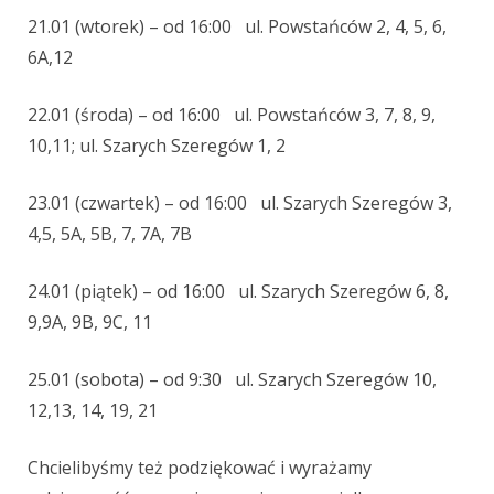
21.01 (wtorek)
–
od 16:00
u
l. Powstańców 2,
4,
5,
6,
6A,
12
22.01 (środa)
–
od 16:00
u
l. Powstańców 3,
7,
8,
9,
10,
11;
ul.
Szarych Szeregów 1,
2
23.01 (czwartek)
–
od 16:00
u
l. Szarych Szeregów 3,
4,
5,
5A,
5B,
7,
7A,
7B
24.01 (piątek)
–
od 16:00
u
l. Szarych Szeregów 6,
8,
9,
9A, 9B, 9C, 11
25.01 (sobota)
–
od 9:30
u
l. Szarych Szeregów 10,
12,
13,
14,
19,
21
Chcielibyśmy też podz
ięk
ować
i wyrażamy