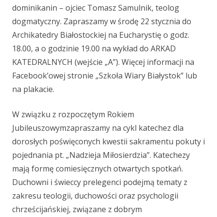
dominikanin – ojciec Tomasz Samulnik, teolog
dogmatyczny. Zapraszamy w środę 22 stycznia do
Archikatedry
Białostockiej na Eucharystię o godz.
18.00, a o godzinie 19.00 na wykład do
ARKAD
KATEDRALNYCH (wejście „A”). Więcej informacji na
Facebook
’
owej
stronie
„
Szkoła Wiary Białystok
”
lub
na plakacie.
W związku z rozpoczętym Rokiem
Jubileuszowym
zapraszamy na cykl
katechez dla
dorosłych poświęconych kwestii sakramentu pokuty
i
pojednania pt. „Nadzieja Miłosierdzia”. Katechezy
mają formę
comiesięcznych otwartych spotkań.
Duchowni i świeccy prelegenci
podejmą tematy z
zakresu teologii, duchowości oraz psychologii
chrześcijańskiej, związane z dobrym